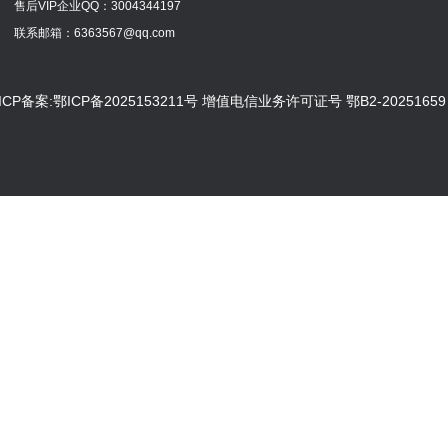
售后VIP企业QQ：
3004344197
联系邮箱：6363567@qq.com
ICP备案:鄂ICP备2025153211号 增值电信业务许可证号 鄂B2-20251659